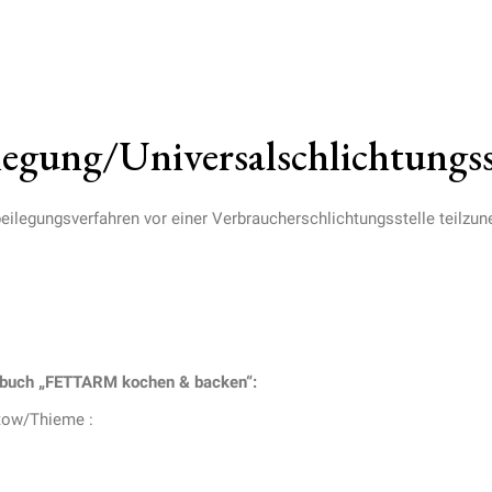
legung/Universalschlichtungss
itbeilegungsverfahren vor einer Verbraucherschlichtungsstelle teilzu
hbuch „FETTARM kochen & backen“:
̈tow/Thieme :