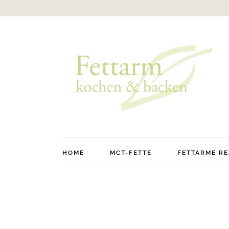
Skip
to
the
content
HOME
MCT-FETTE
FETTARME RE