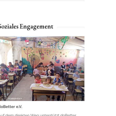
Soziales Engagement
oBetter e.V.
uf dem direkten Weg unterstützt doBetter