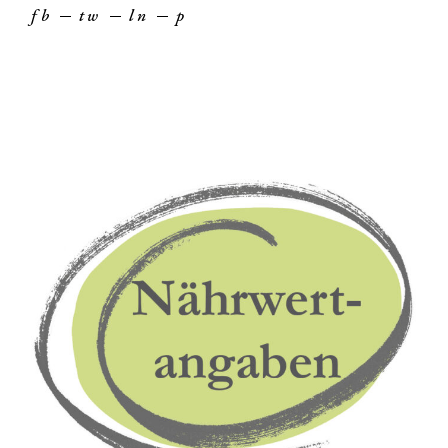
fb
tw
ln
p